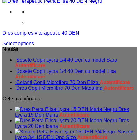
Dres compresiv terapeutic 40 DEN
Select options
Noutăți
Șosete Copii Lycra 1/4 40 Den cu model Sara
Autentificare
Șosete Copii Lycra 1/4 40 Den cu model Lisa
Autentificare
Colanți Copii Microfibre 70 Den Eliza
Autentificare
Dres Copii Microfibre 70 Den Madalina
Autentificare
Cele mai vândute
Dres
Lycra 15 Den Maria
Autentificare
Dres
Lycra 20 Den Ioana
Autentificare
Șosete
Lycra 3/4 15 DEN One Size
Autentificare