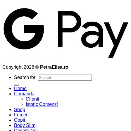
Copyright 2026 ©
PetraElisa.ro
Search for:
Home
Comanda
Clienti
Istoric Comenzi
Shop
Femei
Copii
Body Slim
Despre Noi