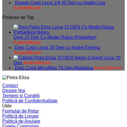
Șosete Copii Lycra 1/4 40 Den cu model Lisa
Autentificare
Produse de Top
Dres 15 Den Cu Model Raisa (Portjartier)
Autentificare
Dres Copii Lycra 20 Den cu model Evelina
Autentificare
Colanți Lycra 70
Den
Autentificare
Dres Copii Microfibre 70 Den Madalina
Autentificare
Contact
Despre Noi
Termeni și Condiții
Politică de Confidențialitate
Utile
Formular de Retur
Politică de Livrare
Politică de Anulare
Datele Companiei