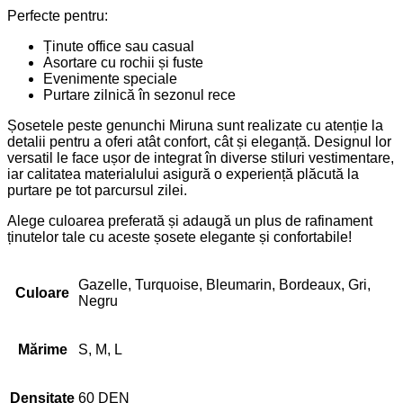
Perfecte pentru:
Ținute office sau casual
Asortare cu rochii și fuste
Evenimente speciale
Purtare zilnică în sezonul rece
Șosetele peste genunchi Miruna sunt realizate cu atenție la
detalii pentru a oferi atât confort, cât și eleganță. Designul lor
versatil le face ușor de integrat în diverse stiluri vestimentare,
iar calitatea materialului asigură o experiență plăcută la
purtare pe tot parcursul zilei.
Alege culoarea preferată și adaugă un plus de rafinament
ținutelor tale cu aceste șosete elegante și confortabile!
Gazelle, Turquoise, Bleumarin, Bordeaux, Gri,
Culoare
Negru
Mărime
S, M, L
Densitate
60 DEN