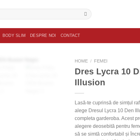
BODY SLIM
DESPRE NOI
CONTACT
HOME
/
FEMEI
Dres Lycra 10 
Illusion
Lasă-te cuprinsă de simțul ra
alege Dresul Lycra 10 Den Illu
completa garderoba. Acest pr
alegere deosebită pentru fem
să se simtă confortabil și încr