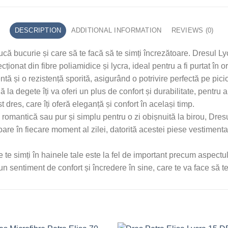
DESCRIPTION
ADDITIONAL INFORMATION
REVIEWS (0)
ducă bucurie și care să te facă să te simți încrezătoare. Dresul L
ionat din fibre poliamidice și lycra, ideal pentru a fi purtat în o
tă și o rezistență sporită, asigurând o potrivire perfectă pe picior,
ă la degete îți va oferi un plus de confort și durabilitate, pentru a
t dres, care îți oferă eleganță și confort în același timp.
re romantică sau pur și simplu pentru o zi obișnuită la birou, Dre
oare în fiecare moment al zilei, datorită acestei piese vestimenta
e te simți în hainele tale este la fel de important precum aspectu
 sentiment de confort și încredere în sine, care te va face să te