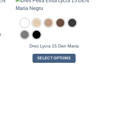
u
Dres Lycra 15 Den Maria
SELECT OPTIONS
Dres Microfibre
SELECT O