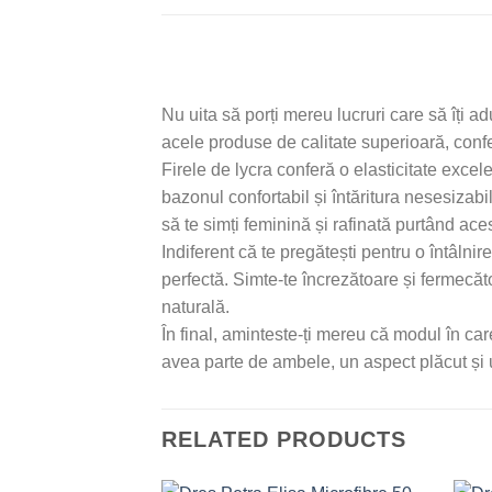
Nu uita să porți mereu lucruri care să îți a
acele produse de calitate superioară, confecț
Firele de lycra conferă o elasticitate excelen
bazonul confortabil și întăritura nesesizabil
să te simți feminină și rafinată purtând aces
Indiferent că te pregătești pentru o întâlni
perfectă. Simte-te încrezătoare și fermecăt
naturală.
În final, aminteste-ți mereu că modul în car
avea parte de ambele, un aspect plăcut și un
RELATED PRODUCTS