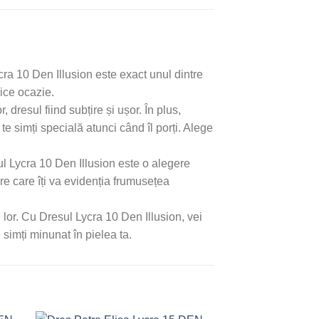
ycra 10 Den Illusion este exact unul dintre
rice ocazie.
 dresul fiind subțire și ușor. În plus,
 te simți specială atunci când îl porți. Alege
sul Lycra 10 Den Illusion este o alegere
re care îți va evidenția frumusețea
l lor. Cu Dresul Lycra 10 Den Illusion, vei
 simți minunat în pielea ta.