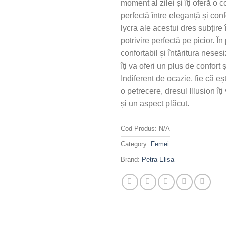
moment al zilei și îți oferă o 
perfectă între eleganță și conf
lycra ale acestui dres subțire î
potrivire perfectă pe picior. Î
confortabil și întăritura neses
îți va oferi un plus de confort ș
Indiferent de ocazie, fie că eșt
o petrecere, dresul Illusion îți
și un aspect plăcut.
Cod Produs:
N/A
Category:
Femei
Brand:
Petra-Elisa