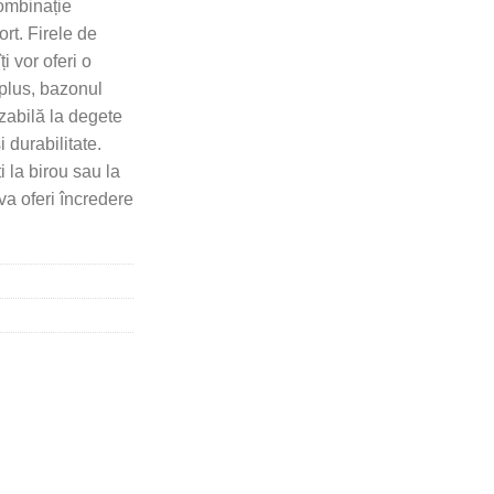
combinație
ort. Firele de
ți vor oferi o
n plus, bazonul
izabilă la degete
i durabilitate.
i la birou sau la
 va oferi încredere