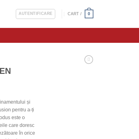
AUTENTIFICARE
0
CART /
DEN
finamentului și
sion pentru a-ți
odus este o
eile care doresc
ezătoare în orice