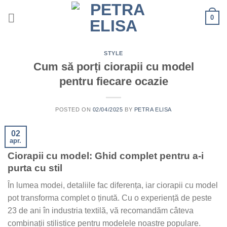
Skip
0
to
content
STYLE
Cum să porți ciorapii cu model
pentru fiecare ocazie
POSTED ON
02/04/2025
BY
PETRA ELISA
02
apr.
Ciorapii cu model: Ghid complet pentru a-i
purta cu stil
În lumea modei, detaliile fac diferența, iar ciorapii cu model
pot transforma complet o ținută. Cu o experiență de peste
23 de ani în industria textilă, vă recomandăm câteva
combinații stilistice pentru modelele noastre populare.