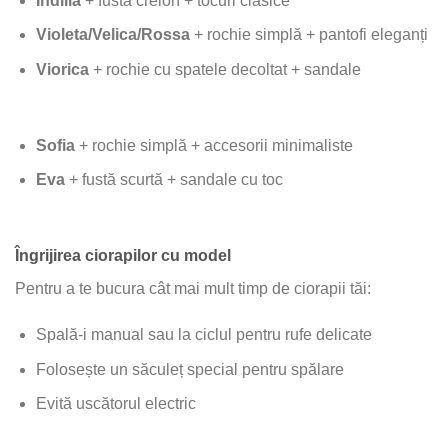
Indilla
+ fustă creion + tocuri clasice
Violeta/Velica/Rossa
+ rochie simplă + pantofi eleganți
Viorica
+ rochie cu spatele decoltat + sandale
Sofia
+ rochie simplă + accesorii minimaliste
Eva
+ fustă scurtă + sandale cu toc
Îngrijirea ciorapilor cu model
Pentru a te bucura cât mai mult timp de ciorapii tăi:
Spală-i manual sau la ciclul pentru rufe delicate
Folosește un săculeț special pentru spălare
Evită uscătorul electric