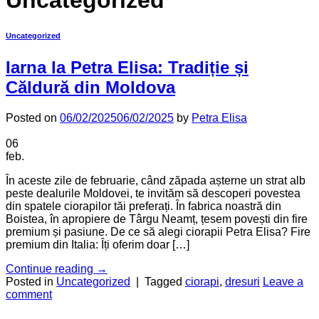
Uncategorized
Uncategorized
Iarna la Petra Elisa: Tradiție și
Căldură din Moldova
Posted on
06/02/2025
06/02/2025
by
Petra Elisa
06
feb.
În aceste zile de februarie, când zăpada așterne un strat alb
peste dealurile Moldovei, te invităm să descoperi povestea
din spatele ciorapilor tăi preferați. În fabrica noastră din
Boistea, în apropiere de Târgu Neamț, țesem povești din fire
premium și pasiune. De ce să alegi ciorapii Petra Elisa? Fire
premium din Italia: Îți oferim doar […]
Continue reading
→
Posted in
Uncategorized
|
Tagged
ciorapi
,
dresuri
Leave a
comment