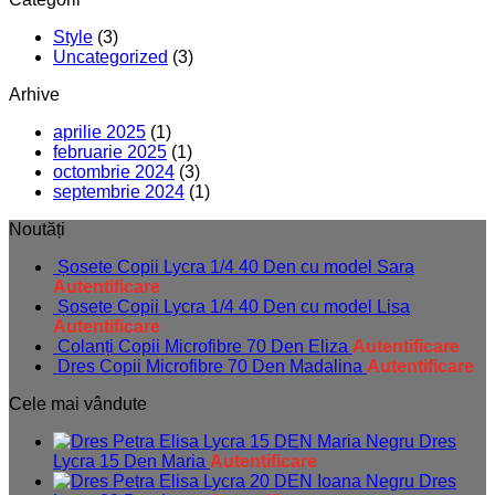
Style
(3)
Uncategorized
(3)
Arhive
aprilie 2025
(1)
februarie 2025
(1)
octombrie 2024
(3)
septembrie 2024
(1)
Noutăți
Șosete Copii Lycra 1/4 40 Den cu model Sara
Autentificare
Șosete Copii Lycra 1/4 40 Den cu model Lisa
Autentificare
Colanți Copii Microfibre 70 Den Eliza
Autentificare
Dres Copii Microfibre 70 Den Madalina
Autentificare
Cele mai vândute
Dres
Lycra 15 Den Maria
Autentificare
Dres