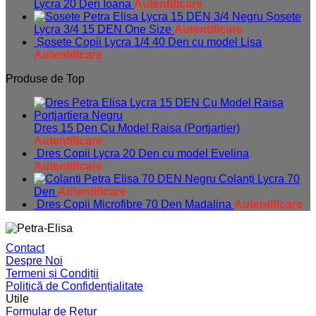
Lycra 20 Den Ioana
Autentificare
Șosete
Lycra 3/4 15 DEN One Size
Autentificare
Șosete Copii Lycra 1/4 40 Den cu model Lisa
Autentificare
Produse de Top
Dres 15 Den Cu Model Raisa (Portjartier)
Autentificare
Dres Copii Lycra 20 Den cu model Evelina
Autentificare
Colanți Lycra 70
Den
Autentificare
Dres Copii Microfibre 70 Den Madalina
Autentificare
Contact
Despre Noi
Termeni și Condiții
Politică de Confidențialitate
Utile
Formular de Retur