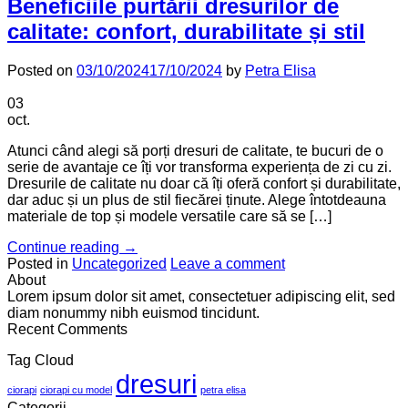
Beneficiile purtării dresurilor de
calitate: confort, durabilitate și stil
Posted on
03/10/2024
17/10/2024
by
Petra Elisa
03
oct.
Atunci când alegi să porți dresuri de calitate, te bucuri de o
serie de avantaje ce îți vor transforma experiența de zi cu zi.
Dresurile de calitate nu doar că îți oferă confort și durabilitate,
dar aduc și un plus de stil fiecărei ținute. Alege întotdeauna
materiale de top și modele versatile care să se […]
Continue reading
→
Posted in
Uncategorized
Leave a comment
About
Lorem ipsum dolor sit amet, consectetuer adipiscing elit, sed
diam nonummy nibh euismod tincidunt.
Recent Comments
Tag Cloud
dresuri
ciorapi
ciorapi cu model
petra elisa
Categorii