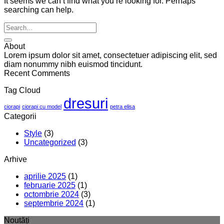
It seems we can’t find what you’re looking for. Perhaps
searching can help.
About
Lorem ipsum dolor sit amet, consectetuer adipiscing elit, sed
diam nonummy nibh euismod tincidunt.
Recent Comments
Tag Cloud
dresuri
ciorapi
ciorapi cu model
petra elisa
Categorii
Style
(3)
Uncategorized
(3)
Arhive
aprilie 2025
(1)
februarie 2025
(1)
octombrie 2024
(3)
septembrie 2024
(1)
Noutăți