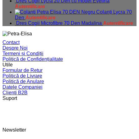
Dres Copii Lycra 20 Den cu model Evelina
Autentificare
Colanți Lycra 70
Den
Autentificare
Dres Copii Microfibre 70 Den Madalina
Autentificare
Contact
Despre Noi
Termeni și Condiții
Politică de Confidențialitate
Utile
Formular de Retur
Politică de Livrare
Politică de Anulare
Datele Companiei
Clienti B2B
Suport
Newsletter