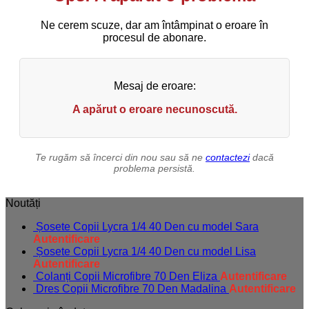
Ne cerem scuze, dar am întâmpinat o eroare în
procesul de abonare.
Mesaj de eroare:
A apărut o eroare necunoscută.
Te rugăm să încerci din nou sau să ne
contactezi
dacă
problema persistă.
Noutăți
Șosete Copii Lycra 1/4 40 Den cu model Sara
Autentificare
Șosete Copii Lycra 1/4 40 Den cu model Lisa
Autentificare
Colanți Copii Microfibre 70 Den Eliza
Autentificare
Dres Copii Microfibre 70 Den Madalina
Autentificare