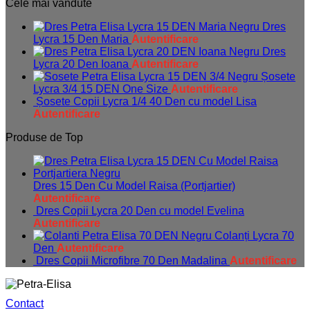
Cele mai vândute
Dres
Lycra 15 Den Maria
Autentificare
Dres
Lycra 20 Den Ioana
Autentificare
Șosete
Lycra 3/4 15 DEN One Size
Autentificare
Șosete Copii Lycra 1/4 40 Den cu model Lisa
Autentificare
Produse de Top
Dres 15 Den Cu Model Raisa (Portjartier)
Autentificare
Dres Copii Lycra 20 Den cu model Evelina
Autentificare
Colanți Lycra 70
Den
Autentificare
Dres Copii Microfibre 70 Den Madalina
Autentificare
Contact