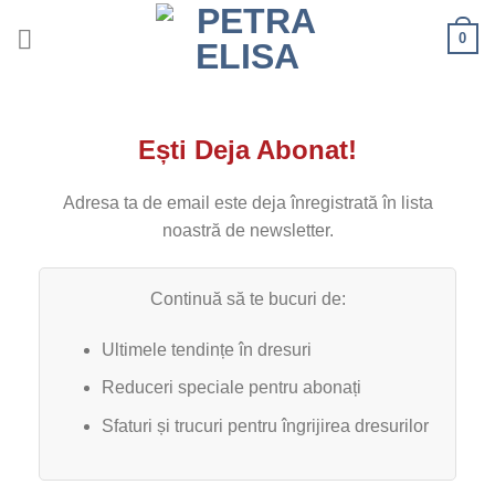
Skip
0
to
content
Ești Deja Abonat!
Adresa ta de email este deja înregistrată în lista
noastră de newsletter.
Continuă să te bucuri de:
Ultimele tendințe în dresuri
Reduceri speciale pentru abonați
Sfaturi și trucuri pentru îngrijirea dresurilor